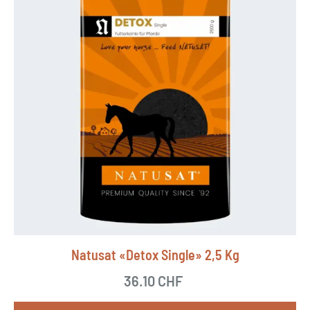
Natusat «Detox Single» 2,5 Kg
36.10
CHF