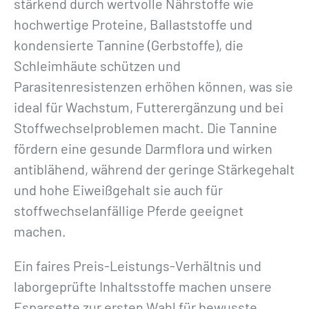
stärkend durch wertvolle Nährstoffe wie
e
hochwertige Proteine, Ballaststoffe und
n
kondensierte Tannine (Gerbstoffe), die
g
Schleimhäute schützen und
e
Parasitenresistenzen erhöhen können, was sie
ideal für Wachstum, Futterergänzung und bei
Stoffwechselproblemen macht. Die Tannine
fördern eine gesunde Darmflora und wirken
antiblähend, während der geringe Stärkegehalt
und hohe Eiweißgehalt sie auch für
stoffwechselanfällige Pferde geeignet
machen.
Ein faires Preis-Leistungs-Verhältnis und
laborgeprüfte Inhaltsstoffe machen unsere
Esparsette zur ersten Wahl für bewusste