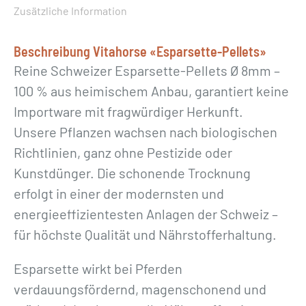
s
Zusätzliche Information
e
t
Beschreibung Vitahorse «Esparsette-Pellets»
t
Reine Schweizer Esparsette-Pellets Ø 8mm –
e
100 % aus heimischem Anbau, garantiert keine
-
Importware mit fragwürdiger Herkunft.
P
Unsere Pflanzen wachsen nach biologischen
e
Richtlinien, ganz ohne Pestizide oder
l
Kunstdünger. Die schonende Trocknung
l
erfolgt in einer der modernsten und
e
energieeffizientesten Anlagen der Schweiz –
t
für höchste Qualität und Nährstofferhaltung.
s
Esparsette wirkt bei Pferden
»
verdauungsfördernd, magenschonend und
M