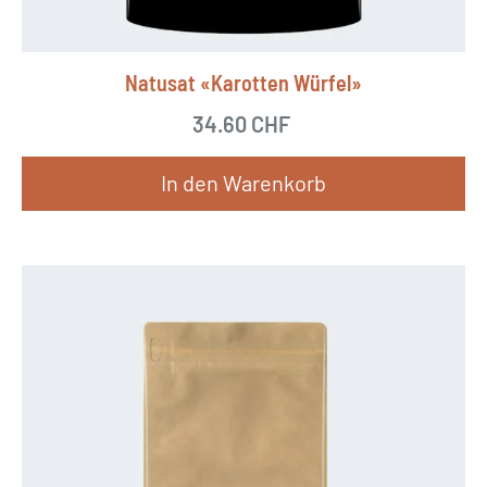
Natusat «Karotten Würfel»
34.60
CHF
In den Warenkorb