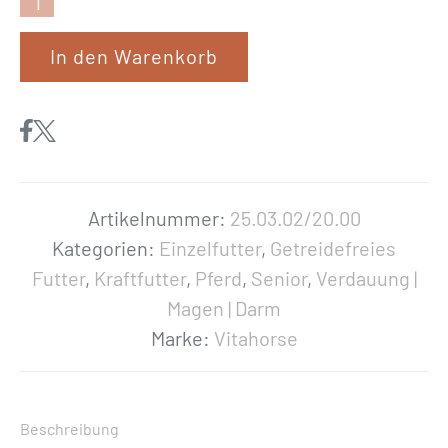
V
i
In den Warenkorb
t
a
h
o
r
s
Artikelnummer:
25.03.02/20.00
e
Kategorien:
Einzelfutter
,
Getreidefreies
«
Futter
,
Kraftfutter
,
Pferd
,
Senior
,
Verdauung |
E
Magen | Darm
s
Marke:
Vitahorse
p
a
r
Beschreibung