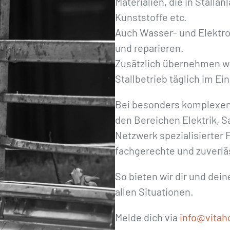
Materialien, die in Stalla
Kunststoffe etc.
Auch Wasser- und Elektro
und reparieren.
Zusätzlich übernehmen wi
Stallbetrieb täglich im Ei
Bei besonders komplexen
den Bereichen Elektrik, S
Netzwerk spezialisierter 
fachgerechte und zuverlä
So bieten wir dir und de
allen Situationen.
Melde dich via
info@vitah