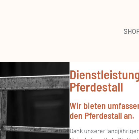
SHO
Dienstleistun
Pferdestall
Wir bieten umfasse
den Pferdestall an.
Dank unserer langjährigen