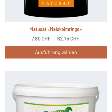
Natusat «Maiskeimringe»
7.80
CHF
–
62.75
CHF
Ausführung wählen
D
i
e
s
e
s
P