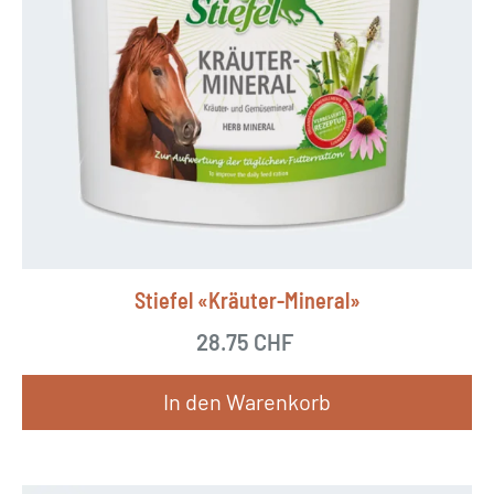
r
o
d
u
k
t
w
e
i
Stiefel «Kräuter-Mineral»
s
28.75
CHF
t
m
In den Warenkorb
e
h
r