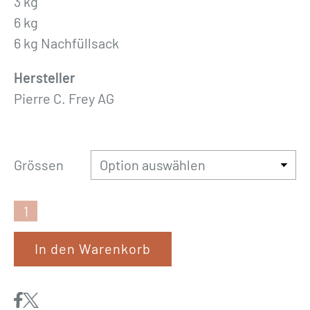
3 kg
6 kg
6 kg Nachfüllsack
Hersteller
Pierre C. Frey AG
Grössen
F
r
In den Warenkorb
e
y
«