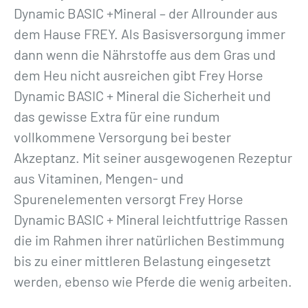
i
Dynamic BASIC +Mineral – der Allrounder aus
c
dem Hause FREY. Als Basisversorgung immer
+
dann wenn die Nährstoffe aus dem Gras und
M
dem Heu nicht ausreichen gibt Frey Horse
i
Dynamic BASIC + Mineral die Sicherheit und
n
das gewisse Extra für eine rundum
e
vollkommene Versorgung bei bester
r
Akzeptanz. Mit seiner ausgewogenen Rezeptur
a
aus Vitaminen, Mengen- und
l
Spurenelementen versorgt Frey Horse
»
Dynamic BASIC + Mineral leichtfuttrige Rassen
M
die im Rahmen ihrer natürlichen Bestimmung
e
bis zu einer mittleren Belastung eingesetzt
n
werden, ebenso wie Pferde die wenig arbeiten.
g