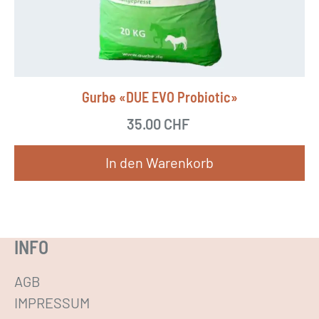
n
e
n
a
Gurbe «DUE EVO Probiotic»
u
f
35.00
CHF
d
e
In den Warenkorb
r
P
r
INFO
o
d
AGB
u
IMPRESSUM
k