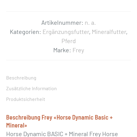
H
o
r
Artikelnummer:
n. a.
s
Kategorien:
Ergänzungsfutter
,
Mineralfutter
,
e
Pferd
D
Marke:
Frey
y
n
a
Beschreibung
m
Zusätzliche Information
i
Produktsicherheit
c
B
Beschreibung Frey «Horse Dynamic Basic +
a
Mineral»
s
Horse Dynamic BASIC + Mineral Frey Horse