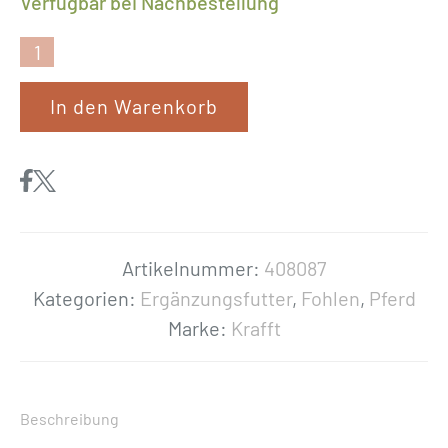
Verfügbar bei Nachbestellung
K
r
In den Warenkorb
a
f
f
t
«
M
Artikelnummer:
408087
i
Kategorien:
Ergänzungsfutter
,
Fohlen
,
Pferd
l
Marke:
Krafft
k
»
M
Beschreibung
e