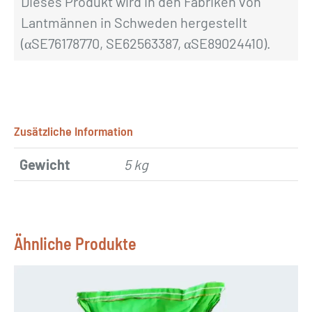
Dieses Produkt wird in den Fabriken von
Lantmännen in Schweden hergestellt
(αSE76178770, SE62563387, αSE89024410).
Zusätzliche Information
Gewicht
5 kg
Ähnliche Produkte