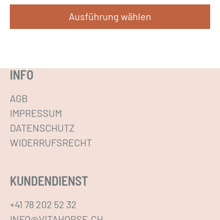
Ausführung wählen
D
i
e
INFO
s
e
AGB
s
IMPRESSUM
P
DATENSCHUTZ
r
WIDERRUFSRECHT
o
d
KUNDENDIENST
u
k
+41 78 202 52 32
t
INFO@VITAHORSE.CH