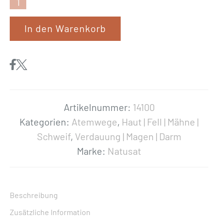
N
a
In den Warenkorb
t
u
s
a
t
«
Artikelnummer:
14100
A
Kategorien:
Atemwege
,
Haut | Fell | Mähne |
t
Schweif
,
Verdauung | Magen | Darm
e
Marke:
Natusat
m
f
r
Beschreibung
e
Zusätzliche Information