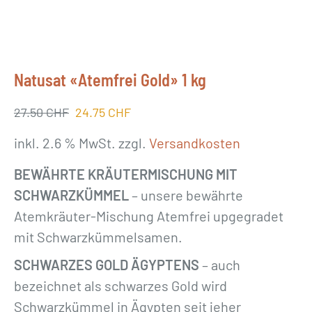
Natusat «Atemfrei Gold» 1 kg
27.50
CHF
Ursprünglicher Preis war: 27.50 CHF
24.75
CHF
Aktueller Preis ist: 24.75 CHF.
inkl. 2.6 % MwSt.
zzgl.
Versandkosten
BEWÄHRTE KRÄUTERMISCHUNG MIT
SCHWARZKÜMMEL
– unsere bewährte
Atemkräuter-Mischung Atemfrei upgegradet
mit Schwarzkümmelsamen.
SCHWARZES GOLD ÄGYPTENS
– auch
bezeichnet als schwarzes Gold wird
Schwarzkümmel in Ägypten seit jeher