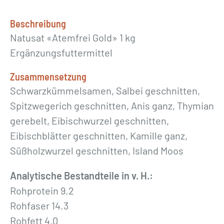
i
G
Beschreibung
o
Natusat «Atemfrei Gold» 1 kg
l
Ergänzungsfuttermittel
d
Zusammensetzung
»
Schwarzkümmelsamen, Salbei geschnitten,
1
Spitzwegerich geschnitten, Anis ganz, Thymian
k
gerebelt, Eibischwurzel geschnitten,
g
Eibischblätter geschnitten, Kamille ganz,
M
Süßholzwurzel geschnitten, Island Moos
e
n
Analytische Bestandteile in v. H.:
g
Rohprotein 9.2
e
Rohfaser 14.3
Rohfett 4.0