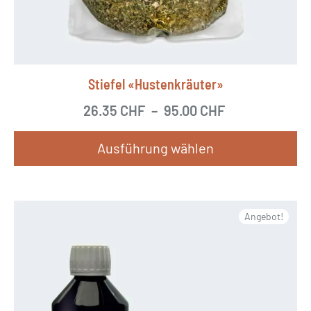
Stiefel «Hustenkräuter»
26.35
CHF
–
95.00
CHF
Ausführung wählen
D
i
e
Angebot!
s
e
s
P