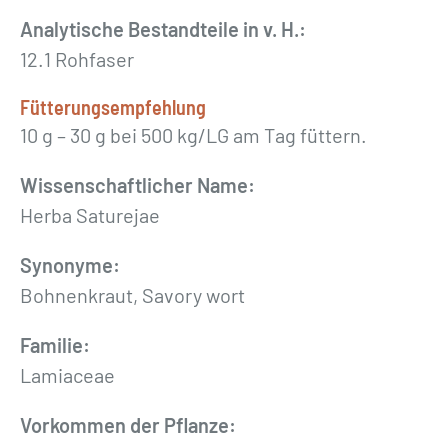
g
Analytische Bestandteile in v. H.:
e
12.1 Rohfaser
r
e
Fütterungsempfehlung
b
10 g – 30 g bei 500 kg/LG am Tag füttern.
e
l
Wissenschaftlicher Name:
t
Herba Saturejae
»
Synonyme:
5
Bohnenkraut, Savory wort
0
0
Familie:
g
Lamiaceae
M
e
Vorkommen der Pflanze: