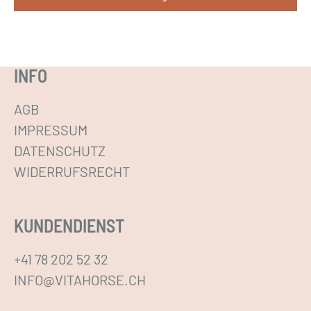
D
i
e
INFO
s
e
AGB
s
IMPRESSUM
P
DATENSCHUTZ
r
WIDERRUFSRECHT
o
d
KUNDENDIENST
u
k
+41 78 202 52 32
t
INFO@VITAHORSE.CH
w