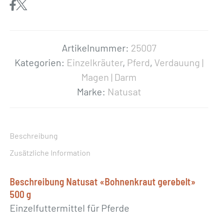
s
a
t
«
Artikelnummer:
25007
B
Kategorien:
Einzelkräuter
,
Pferd
,
Verdauung |
o
Magen | Darm
h
Marke:
Natusat
n
e
n
Beschreibung
k
Zusätzliche Information
r
a
Beschreibung Natusat «Bohnenkraut gerebelt»
u
500 g
t
Einzelfuttermittel für Pferde