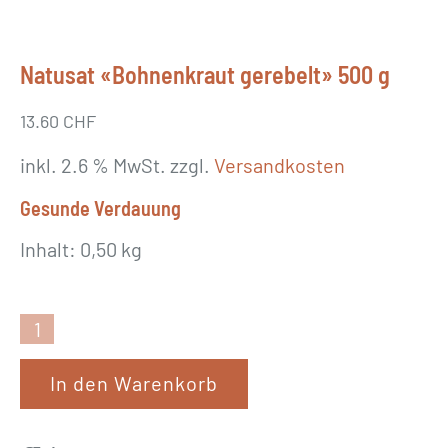
Natusat «Bohnenkraut gerebelt» 500 g
13.60
CHF
inkl. 2.6 % MwSt.
zzgl.
Versandkosten
Gesunde Verdauung
Inhalt: 0,50 kg
N
a
In den Warenkorb
t
u