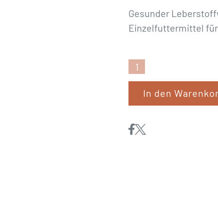
Gesunder Leberstof
Einzelfuttermittel fü
Natusat
«Lebosil,
In den Warenko
Mariendistel
Pellets»
2,5
kg
Menge