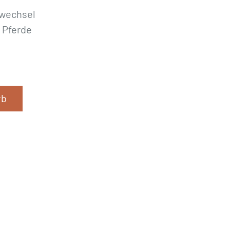
fwechsel
r Pferde
rb