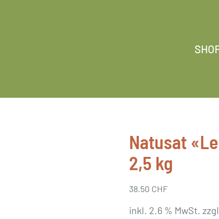
SHO
Natusat «Leb
2,5 kg
38.50
CHF
inkl. 2.6 % MwSt.
zzg