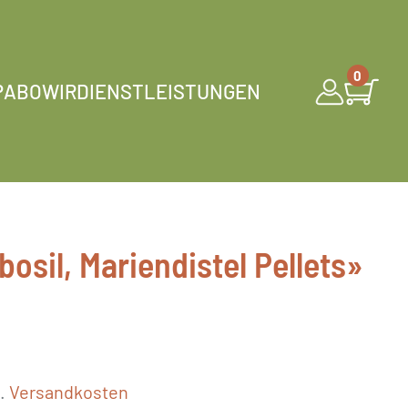
0
P
ABO
WIR
DIENSTLEISTUNGEN
osil, Mariendistel Pellets»
l.
Versandkosten