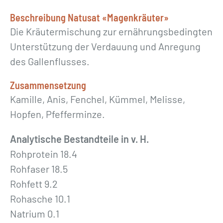
u
Beschreibung Natusat «Magenkräuter»
t
Die Kräutermischung zur ernährungsbedingten
e
Unterstützung der Verdauung und Anregung
r
des Gallenflusses.
»
Zusammensetzung
1
Kamille, Anis, Fenchel, Kümmel, Melisse,
k
Hopfen, Pfefferminze.
g
M
Analytische Bestandteile in v. H.
e
Rohprotein 18.4
n
Rohfaser 18.5
g
Rohfett 9.2
e
Rohasche 10.1
Natrium 0.1