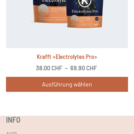
u
k
t
w
e
i
Krafft «Electrolytes Pro»
s
38.00
CHF
–
69.90
CHF
t
m
Ausführung wählen
e
h
D
r
i
e
e
INFO
r
s
e
e
AGB