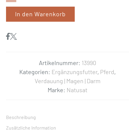
a
In den Warenkorb
t
u
s
a
t
«
Artikelnummer:
13990
M
Kategorien:
Ergänzungsfutter
,
Pferd
,
a
Verdauung | Magen | Darm
g
Marke:
Natusat
e
n
k
Beschreibung
r
Zusätzliche Information
ä