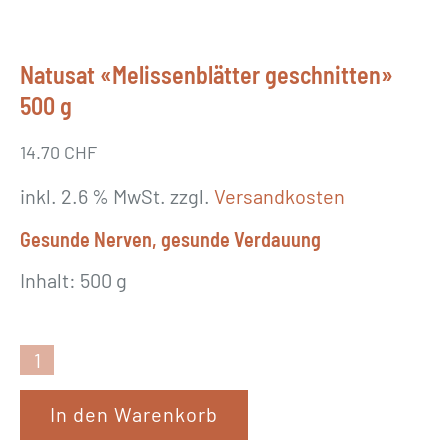
Natusat «Melissenblätter geschnitten»
500 g
14.70
CHF
inkl. 2.6 % MwSt.
zzgl.
Versandkosten
Gesunde Nerven, gesunde Verdauung
Inhalt: 500 g
N
a
In den Warenkorb
t