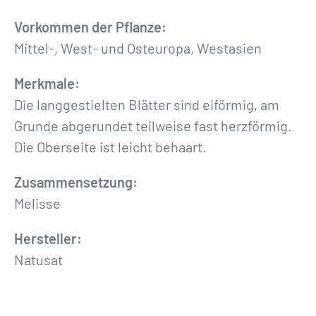
n
»
Vorkommen der Pflanze:
5
Mittel-, West- und Osteuropa, Westasien
0
Merkmale:
0
Die langgestielten Blätter sind eiförmig, am
g
Grunde abgerundet teilweise fast herzförmig.
M
Die Oberseite ist leicht behaart.
e
n
Zusammensetzung:
g
Melisse
e
Hersteller:
Natusat