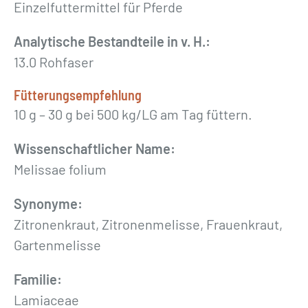
ä
Einzelfuttermittel für Pferde
t
Analytische Bestandteile in v. H.:
t
13.0 Rohfaser
e
r
Fütterungsempfehlung
g
10 g – 30 g bei 500 kg/LG am Tag füttern.
e
s
Wissenschaftlicher Name:
c
Melissae folium
h
Synonyme:
n
Zitronenkraut, Zitronenmelisse, Frauenkraut,
i
Gartenmelisse
t
t
Familie:
e
Lamiaceae