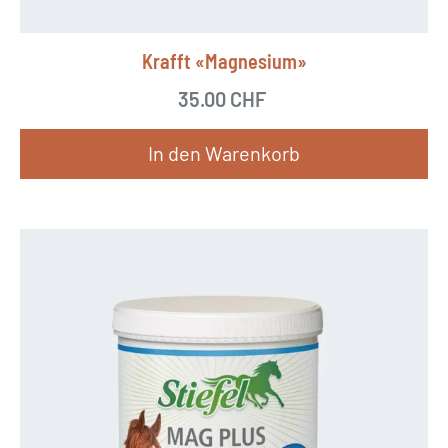
e
i
Krafft «Magnesium»
s
35.00
CHF
t
m
In den Warenkorb
e
h
r
e
r
e
V
a
r
i