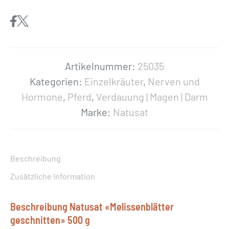
u
s
a
t
«
Artikelnummer:
25035
M
Kategorien:
Einzelkräuter
,
Nerven und
e
Hormone
,
Pferd
,
Verdauung | Magen | Darm
l
Marke:
Natusat
i
s
s
Beschreibung
e
Zusätzliche Information
n
b
Beschreibung Natusat «Melissenblätter
l
geschnitten» 500 g