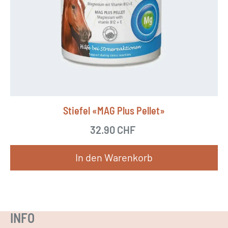
a
n
t
e
n
a
u
Stiefel «MAG Plus Pellet»
f
.
32.90
CHF
D
In den Warenkorb
i
e
O
p
INFO
t