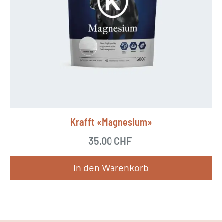
o
d
u
k
t
w
e
i
Krafft «Magnesium»
s
35.00
CHF
t
m
In den Warenkorb
e
h
r
e