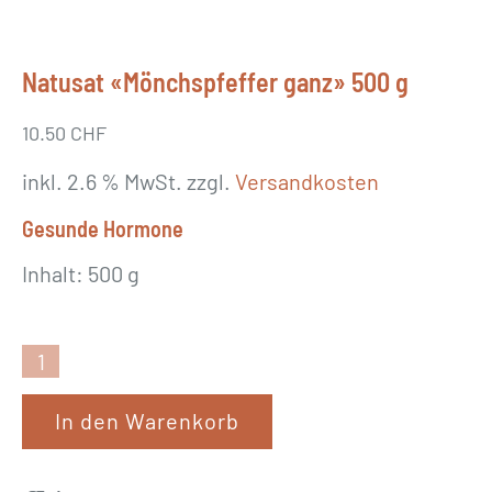
Natusat «Mönchspfeffer ganz» 500 g
10.50
CHF
inkl. 2.6 % MwSt.
zzgl.
Versandkosten
Gesunde Hormone
Inhalt: 500 g
N
a
In den Warenkorb
t
u