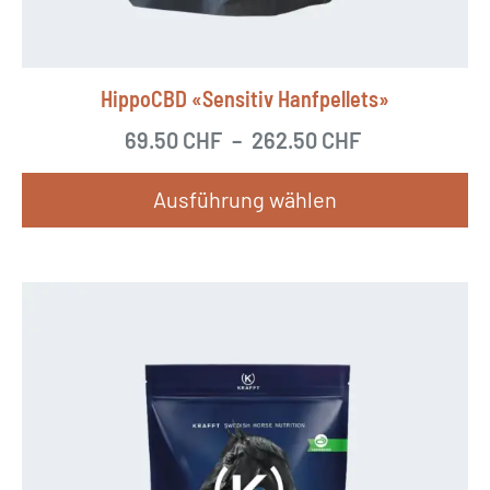
HippoCBD «Sensitiv Hanfpellets»
69.50
CHF
–
262.50
CHF
Ausführung wählen
D
i
e
s
e
s
P
r