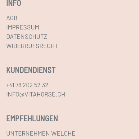
INFO
r
e
AGB
V
IMPRESSUM
a
DATENSCHUTZ
r
WIDERRUFSRECHT
i
a
KUNDENDIENST
n
t
+41 78 202 52 32
e
INFO@VITAHORSE.CH
n
a
EMPFEHLUNGEN
u
f
UNTERNEHMEN WELCHE
.