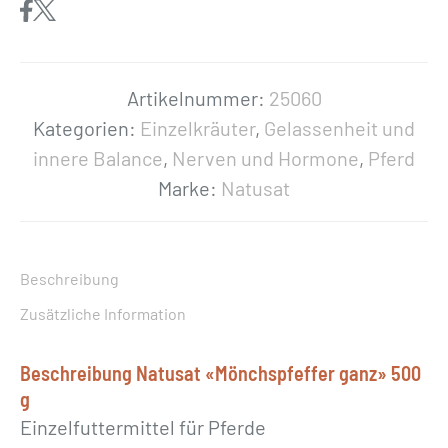
s
a
t
«
Artikelnummer:
25060
M
Kategorien:
Einzelkräuter
,
Gelassenheit und
ö
innere Balance
,
Nerven und Hormone
,
Pferd
n
Marke:
Natusat
c
h
s
Beschreibung
p
Zusätzliche Information
f
e
Beschreibung Natusat «Mönchspfeffer ganz» 500
f
g
f
Einzelfuttermittel für Pferde