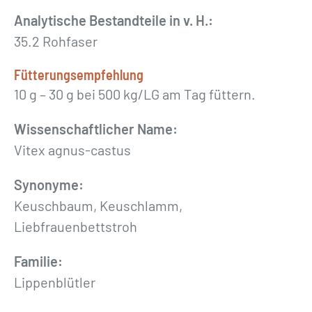
e
Analytische Bestandteile in v. H.:
r
35.2 Rohfaser
g
a
Fütterungsempfehlung
n
10 g – 30 g bei 500 kg/LG am Tag füttern.
z
»
Wissenschaftlicher Name:
5
Vitex agnus-castus
0
Synonyme:
0
Keuschbaum, Keuschlamm,
g
Liebfrauenbettstroh
M
e
Familie:
n
Lippenblütler
g