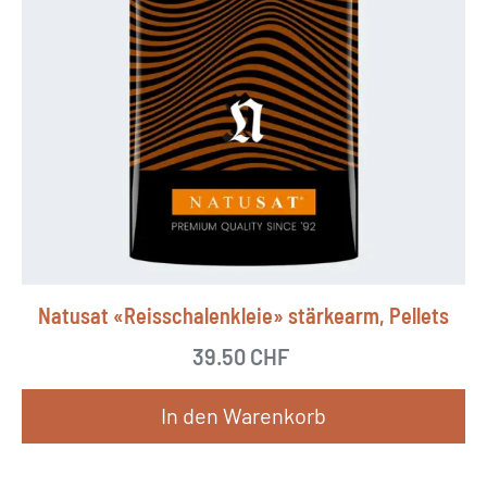
Natusat «Reisschalenkleie» stärkearm, Pellets
39.50
CHF
In den Warenkorb