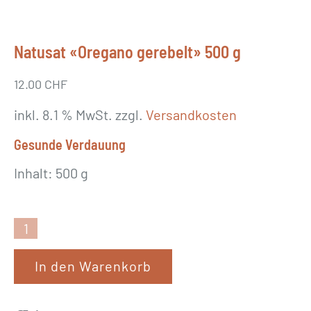
Natusat «Oregano gerebelt» 500 g
12.00
CHF
inkl. 8.1 % MwSt.
zzgl.
Versandkosten
Gesunde Verdauung
Inhalt: 500 g
N
a
In den Warenkorb
t
u