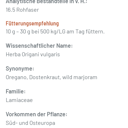
Analytische Bestandteile in v. H.:
b
16.5 Rohfaser
e
l
Fütterungsempfehlung
t
10 g – 30 g bei 500 kg/LG am Tag füttern.
»
5
Wissenschaftlicher Name:
0
Herba Origani vulgaris
0
Synonyme:
g
Oregano, Dostenkraut, wild marjoram
M
e
Familie:
n
Lamiaceae
g
e
Vorkommen der Pflanze:
Süd- und Osteuropa