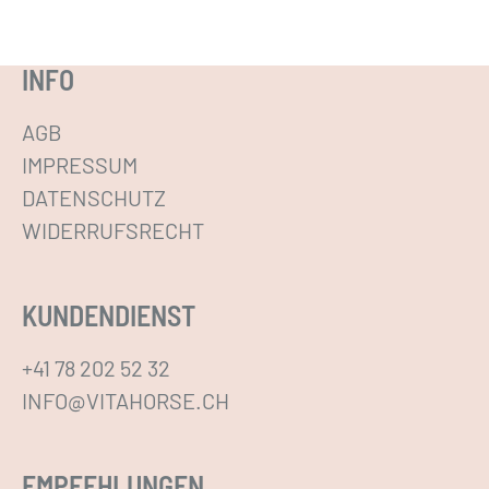
r
e
INFO
r
e
AGB
V
IMPRESSUM
a
DATENSCHUTZ
r
WIDERRUFSRECHT
i
a
KUNDENDIENST
n
t
+41 78 202 52 32
e
INFO@VITAHORSE.CH
n
a
EMPFEHLUNGEN
u