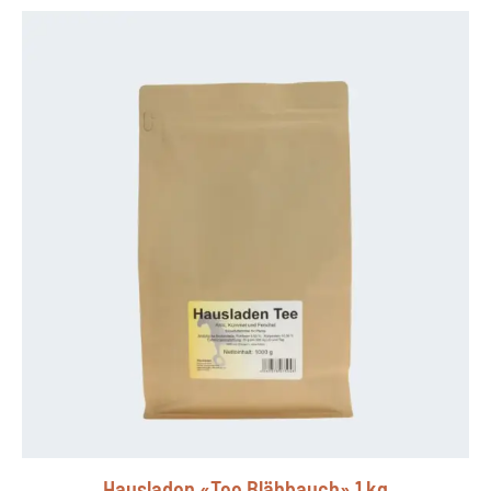
Hausladen «Tee Blähbauch» 1 kg