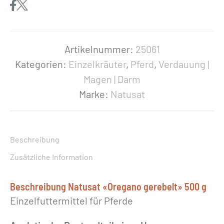
s
a
t
«
Artikelnummer:
25061
O
Kategorien:
Einzelkräuter
,
Pferd
,
Verdauung |
r
Magen | Darm
e
Marke:
Natusat
g
a
n
Beschreibung
o
Zusätzliche Information
g
e
Beschreibung Natusat «Oregano gerebelt» 500 g
r
Einzelfuttermittel für Pferde
e