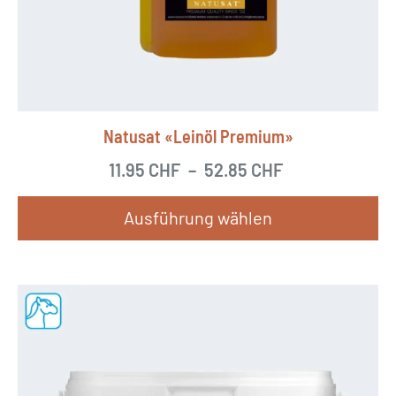
Natusat «Leinöl Premium»
11.95
CHF
–
52.85
CHF
Ausführung wählen
D
i
e
s
e
s