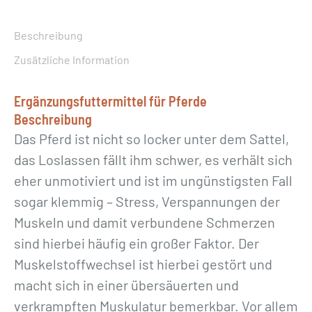
o
s
Beschreibung
t
Zusätzliche Information
»
M
Ergänzungsfuttermittel für Pferde
e
Beschreibung
n
Das Pferd ist nicht so locker unter dem Sattel,
g
das Loslassen fällt ihm schwer, es verhält sich
e
eher unmotiviert und ist im ungünstigsten Fall
sogar klemmig – Stress, Verspannungen der
Muskeln und damit verbundene Schmerzen
sind hierbei häufig ein großer Faktor. Der
Muskelstoffwechsel ist hierbei gestört und
macht sich in einer übersäuerten und
verkrampften Muskulatur bemerkbar. Vor allem