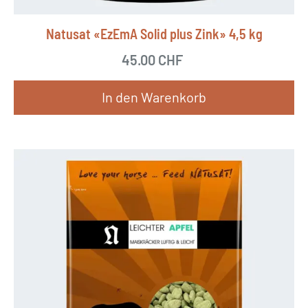
Natusat «EzEmA Solid plus Zink» 4,5 kg
45.00
CHF
In den Warenkorb