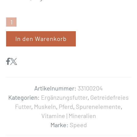
S
p
In den Warenkorb
e
e
d
«
R
E
Artikelnummer:
33100204
L
Kategorien:
Ergänzungsfutter
,
Getreidefreies
A
Futter
,
Muskeln
,
Pferd
,
Spurenelemente
,
X
Vitamine | Mineralien
b
Marke:
Speed
o