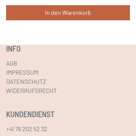
d
D
e
In den Warenkorb
i
r
e
P
O
r
p
INFO
o
t
d
i
AGB
u
o
IMPRESSUM
k
n
DATENSCHUTZ
t
e
WIDERRUFSRECHT
s
n
e
k
i
KUNDENDIENST
ö
t
n
+41 78 202 52 32
e
n