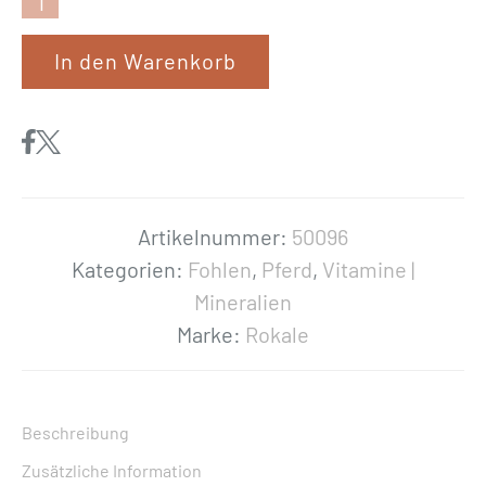
R
o
In den Warenkorb
k
a
l
e
«
E
Artikelnummer:
50096
l
Kategorien:
Fohlen
,
Pferd
,
Vitamine |
e
Mineralien
k
Marke:
Rokale
t
r
o
Beschreibung
l
Zusätzliche Information