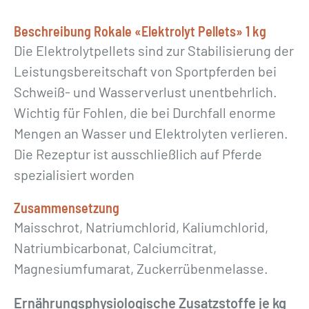
y
t
Beschreibung Rokale «Elektrolyt Pellets» 1 kg
P
Die Elektrolytpellets sind zur Stabilisierung der
e
Leistungsbereitschaft von Sportpferden bei
l
Schweiß- und Wasserverlust unentbehrlich.
l
Wichtig für Fohlen, die bei Durchfall enorme
e
Mengen an Wasser und Elektrolyten verlieren.
t
Die Rezeptur ist ausschließlich auf Pferde
s
spezialisiert worden
»
Zusammensetzung
1
Maisschrot, Natriumchlorid, Kaliumchlorid,
k
Natriumbicarbonat, Calciumcitrat,
g
Magnesiumfumarat, Zuckerrübenmelasse.
M
e
Ernährungsphysiologische Zusatzstoffe je kg