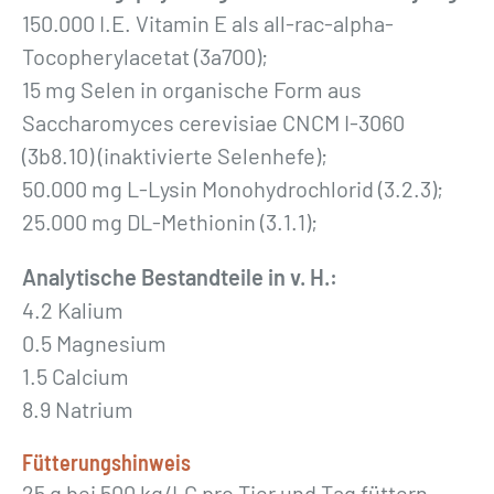
n
150.000 I.E. Vitamin E als all-rac-alpha-
g
Tocopherylacetat (3a700);
e
15 mg Selen in organische Form aus
Saccharomyces cerevisiae CNCM I-3060
(3b8.10) (inaktivierte Selenhefe);
50.000 mg L-Lysin Monohydrochlorid (3.2.3);
25.000 mg DL-Methionin (3.1.1);
Analytische Bestandteile in v. H.:
4.2 Kalium
0.5 Magnesium
1.5 Calcium
8.9 Natrium
Fütterungshinweis
25 g bei 500 kg/LG pro Tier und Tag füttern.