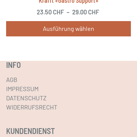
Krafft «Gastro Support»
23.50
CHF
–
29.00
CHF
Ausführung wählen
D
i
e
INFO
s
e
AGB
s
IMPRESSUM
P
DATENSCHUTZ
r
WIDERRUFSRECHT
o
d
KUNDENDIENST
u