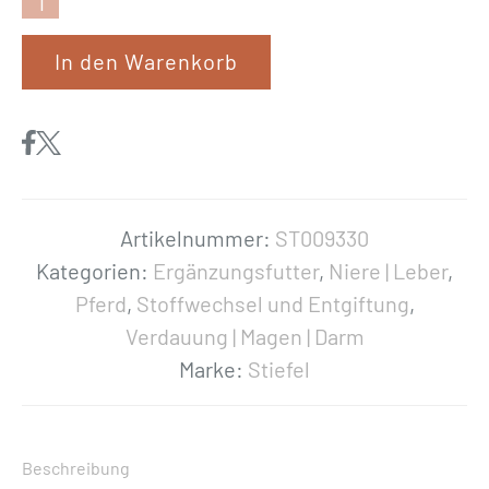
S
t
In den Warenkorb
i
e
f
e
l
«
Artikelnummer:
ST009330
L
Kategorien:
Ergänzungsfutter
,
Niere | Leber
,
e
Pferd
,
Stoffwechsel und Entgiftung
,
b
Verdauung | Magen | Darm
e
Marke:
Stiefel
r
k
r
Beschreibung