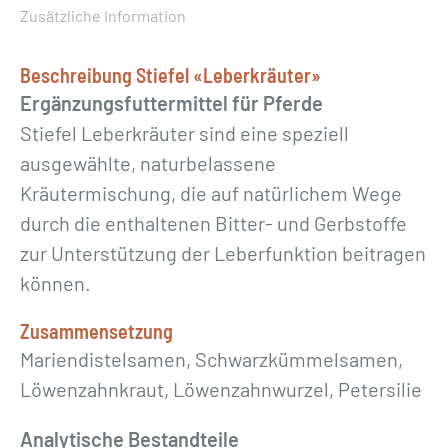
ä
Zusätzliche Information
u
t
Beschreibung Stiefel «Leberkräuter»
e
Ergänzungsfuttermittel für Pferde
r
Stiefel Leberkräuter sind eine speziell
»
ausgewählte, naturbelassene
M
Kräutermischung, die auf natürlichem Wege
e
durch die enthaltenen Bitter- und Gerbstoffe
n
zur Unterstützung der Leberfunktion beitragen
g
können.
e
Zusammensetzung
Mariendistelsamen, Schwarzkümmelsamen,
Löwenzahnkraut, Löwenzahnwurzel, Petersilie
Analytische Bestandteile