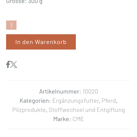
Grösse: 300 g
C
M
In den Warenkorb
E
«
E
q
u
i
Artikelnummer:
10020
D
Kategorien:
Ergänzungsfutter
,
Pferd
,
e
Pilzprodukte
,
Stoffwechsel und Entgiftung
n
Marke:
CME
t
»