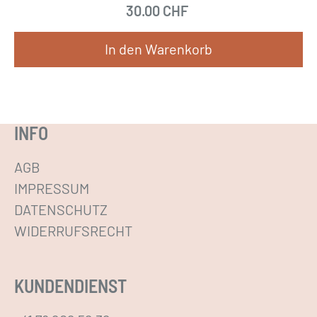
30.00
CHF
t
m
In den Warenkorb
e
h
r
e
INFO
r
e
AGB
V
IMPRESSUM
a
DATENSCHUTZ
r
WIDERRUFSRECHT
i
a
KUNDENDIENST
n
t