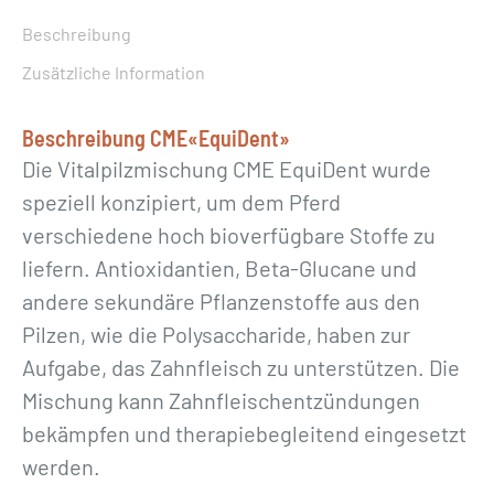
3
Beschreibung
0
Zusätzliche Information
0
g
Beschreibung CME«EquiDent»
M
Die Vitalpilzmischung CME EquiDent wurde
e
speziell konzipiert, um dem Pferd
n
verschiedene hoch bioverfügbare Stoffe zu
g
liefern. Antioxidantien, Beta-Glucane und
e
andere sekundäre Pflanzenstoffe aus den
Pilzen, wie die Polysaccharide, haben zur
Aufgabe, das Zahnfleisch zu unterstützen. Die
Mischung kann Zahnfleischentzündungen
bekämpfen und therapiebegleitend eingesetzt
werden.