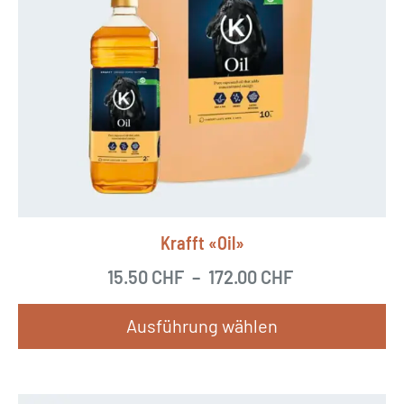
Krafft «Oil»
15.50
CHF
–
172.00
CHF
Ausführung wählen
D
i