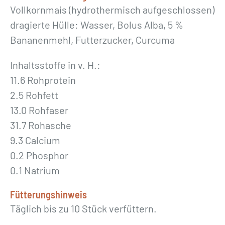
Vollkornmais (hydrothermisch aufgeschlossen)
e
dragierte Hülle: Wasser, Bolus Alba, 5 %
»
Bananenmehl, Futterzucker, Curcuma
M
e
Inhaltsstoffe in v. H.:
n
11.6 Rohprotein
g
2.5 Rohfett
e
13.0 Rohfaser
31.7 Rohasche
9.3 Calcium
0.2 Phosphor
0.1 Natrium
Fütterungshinweis
Täglich bis zu 10 Stück verfüttern.