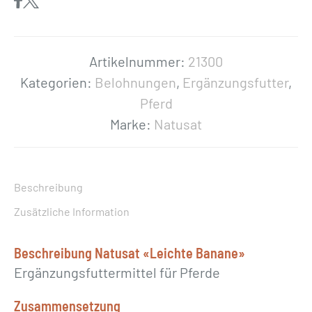
a
t
«
Artikelnummer:
21300
L
Kategorien:
Belohnungen
,
Ergänzungsfutter
,
e
Pferd
i
Marke:
Natusat
c
h
t
Beschreibung
e
Zusätzliche Information
B
a
Beschreibung Natusat «Leichte Banane»
n
Ergänzungsfuttermittel für Pferde
a
Zusammensetzung
n