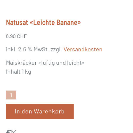
Natusat «Leichte Banane»
6.90
CHF
inkl. 2.6 % MwSt.
zzgl.
Versandkosten
Maiskräcker «luftig und leicht»
Inhalt 1 kg
N
a
In den Warenkorb
t
u
s