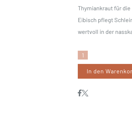
Thymiankraut für di
Eibisch pflegt Schle
wertvoll in der nass
EWALIA
«Halswohlsaft
In den Warenko
für
Hunde»
500ml
Menge