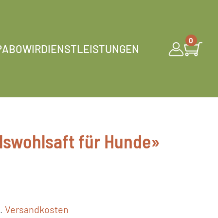
0
P
ABO
WIR
DIENSTLEISTUNGEN
swohlsaft für Hunde»
l.
Versandkosten