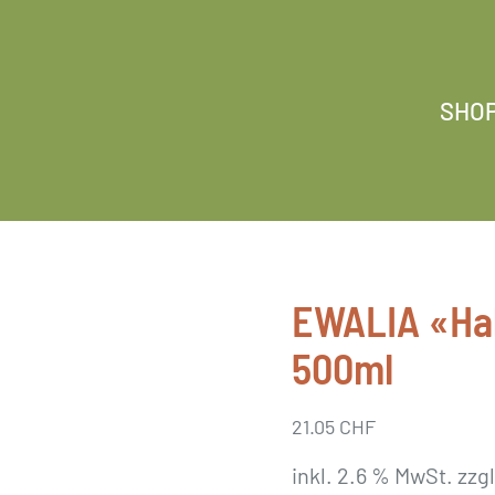
SHO
EWALIA «Hal
500ml
21.05
CHF
inkl. 2.6 % MwSt.
zzg