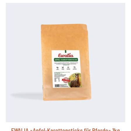
EWALIA «Apfel-Karottensticks für Pferde» 1kg