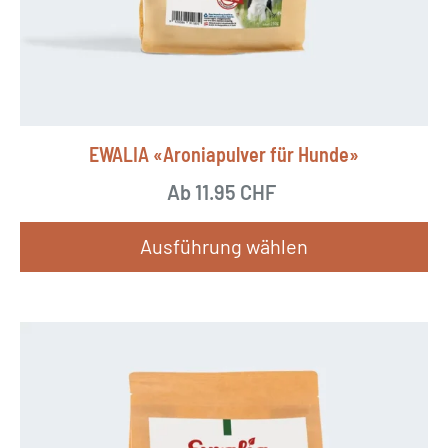
EWALIA «Aroniapulver für Hunde»
Ab
11.95
CHF
Ausführung wählen
D
i
e
s
e
s