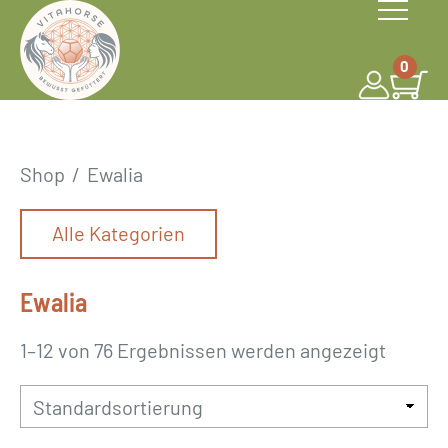
S
k
0
i
p
t
o
Shop
/
Ewalia
c
o
Alle Kategorien
n
t
Ewalia
e
n
1–12 von 76 Ergebnissen werden angezeigt
t