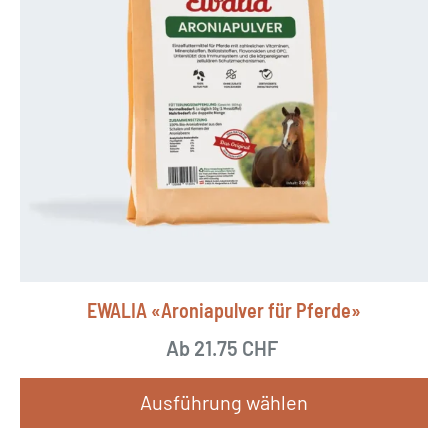
P
r
o
d
u
k
t
w
e
i
EWALIA «Aroniapulver für Pferde»
s
Ab
21.75
CHF
t
m
Ausführung wählen
e
h
D