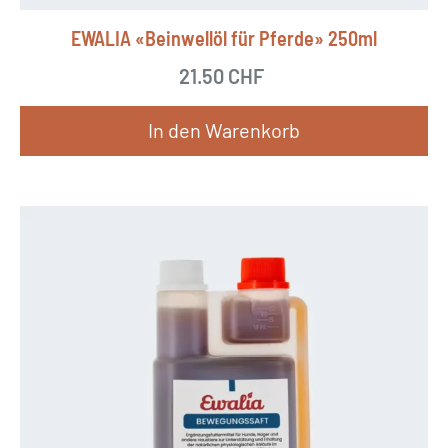
w
ä
EWALIA «Beinwellöl für Pferde» 250ml
h
21.50
CHF
l
t
In den Warenkorb
w
e
r
d
e
n