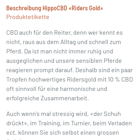
o
Beschreibung HippoCBD «Riders Gold»
l
Produktetikette
d
CBD auch für den Reiter, denn wer kennt es
»
nicht, raus aus dem Alltag und schnell zum
M
Pferd. Da ist man nicht immer ruhig und
e
ausgeglichen und unsere sensiblen Pferde
n
reagieren prompt darauf. Deshalb sind ein paar
g
Tropfen hochwertiges Ridersgold mit 10 % CBD
e
oft sinnvoll für eine harmonische und
erfolgreiche Zusammenarbeit.
Auch wenn’s mal stressig wird, «der Schuh
drückt», im Training, im Turnier, beim Verladen
ect. können Sie sich selbst einen grossen