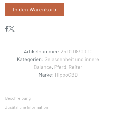
i
In den Warenkorb
p
p
o
C
B
D
Artikelnummer:
25.01.08/00.10
«
Kategorien:
Gelassenheit und innere
R
Balance
,
Pferd
,
Reiter
i
Marke:
HippoCBD
d
e
r
Beschreibung
s
Zusätzliche Information
G