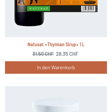
Natusat «Thymian Sirup» 1 L
31.50
CHF
Ursprünglicher Preis war
28.35
CHF
Aktueller Preis
In den Warenkorb