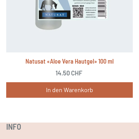
n
u
t
k
e
t
n
w
a
e
u
i
Natusat «Aloe Vera Hautgel» 100 ml
f
s
.
14.50
CHF
t
D
m
In den Warenkorb
i
e
e
h
O
r
p
e
INFO
t
r
i
e