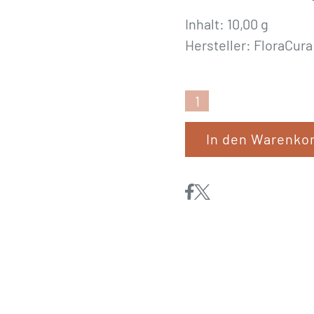
Inhalt: 10,00 g
Hersteller: FloraCura
Miriana
«Pet
In den Warenko
21
Mustard»
Globuli
10
g
Menge