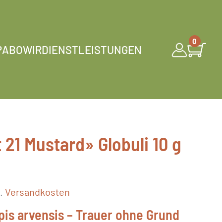
0
P
ABO
WIR
DIENSTLEISTUNGEN
 21 Mustard» Globuli 10 g
l.
Versandkosten
pis arvensis – Trauer ohne Grund