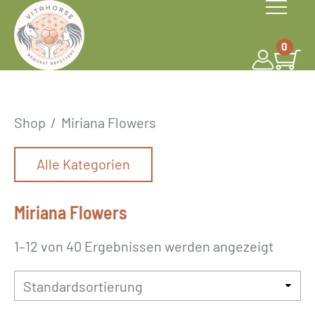
S
k
0
i
p
t
o
Shop
/
Miriana Flowers
c
o
Alle Kategorien
n
t
Miriana Flowers
e
n
1–12 von 40 Ergebnissen werden angezeigt
t