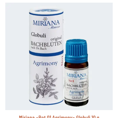
Miriana «Pet 01 Agrimony» Globuli 10 g