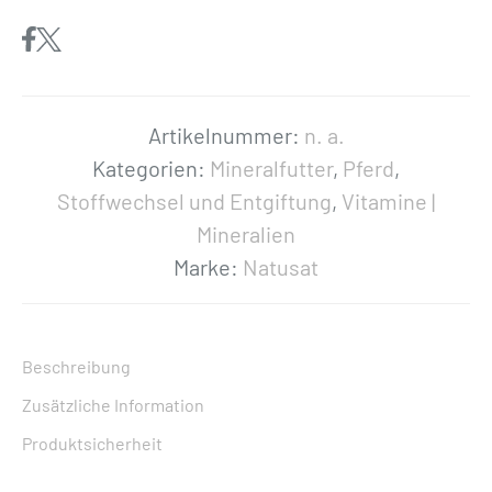
s
a
t
«
Artikelnummer:
n. a.
D
Kategorien:
Mineralfutter
,
Pferd
,
r
Stoffwechsel und Entgiftung
,
Vitamine |
.
Mineralien
E
Marke:
Natusat
i
l
e
Beschreibung
r
Zusätzliche Information
s
Produktsicherheit
S
p