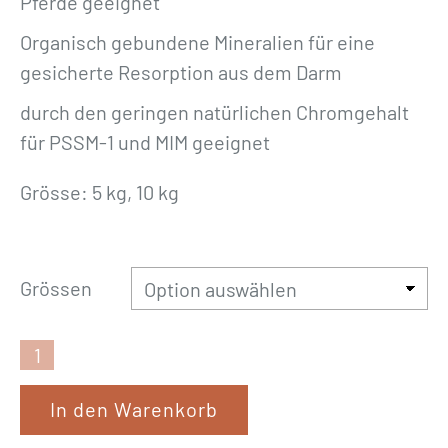
Pferde geeignet
Organisch gebundene Mineralien für eine
gesicherte Resorption aus dem Darm
durch den geringen natürlichen Chromgehalt
für PSSM-1 und MIM geeignet
Grösse: 5 kg, 10 kg
Grössen
N
a
In den Warenkorb
t
u