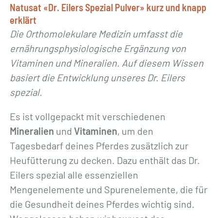
Natusat «Dr. Eilers Spezial Pulver» kurz und knapp
e
erklärt
z
Die Orthomolekulare Medizin umfasst die
i
ernährungsphysiologische Ergänzung von
a
Vitaminen und Mineralien. Auf diesem Wissen
l
basiert die Entwicklung unseres Dr. Eilers
P
spezial.
u
l
Es ist vollgepackt mit verschiedenen
v
Mineralien
und
Vitaminen
, um den
e
Tagesbedarf deines Pferdes zusätzlich zur
r
Heufütterung zu decken. Dazu enthält das Dr.
»
Eilers spezial alle essenziellen
M
Mengenelemente und Spurenelemente, die für
e
die Gesundheit deines Pferdes wichtig sind.