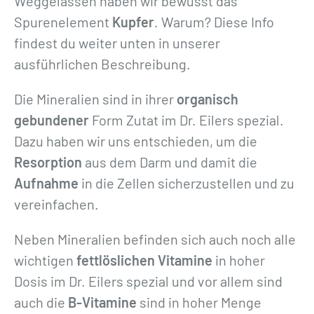
n
Weggelassen haben wir bewusst das
g
Spurenelement
Kupfer
. Warum? Diese Info
e
findest du weiter unten in unserer
ausführlichen Beschreibung.
Die Mineralien sind in ihrer
organisch
gebundener
Form Zutat im Dr. Eilers spezial.
Dazu haben wir uns entschieden, um die
Resorption
aus dem Darm und damit die
Aufnahme
in die Zellen sicherzustellen und zu
vereinfachen.
Neben Mineralien befinden sich auch noch alle
wichtigen
fettlöslichen Vitamine
in hoher
Dosis im Dr. Eilers spezial und vor allem sind
auch die
B-Vitamine
sind in hoher Menge