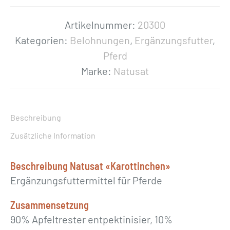
t
«
Artikelnummer:
20300
K
Kategorien:
Belohnungen
,
Ergänzungsfutter
,
a
Pferd
r
Marke:
Natusat
o
t
t
Beschreibung
i
Zusätzliche Information
n
c
Beschreibung Natusat «Karottinchen»
h
Ergänzungsfuttermittel für Pferde
e
Zusammensetzung
n
90% Apfeltrester entpektinisier, 10%
»