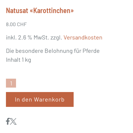
Natusat «Karottinchen»
8.00
CHF
inkl. 2.6 % MwSt.
zzgl.
Versandkosten
Die besondere Belohnung für Pferde
Inhalt 1 kg
N
a
In den Warenkorb
t
u
s
a