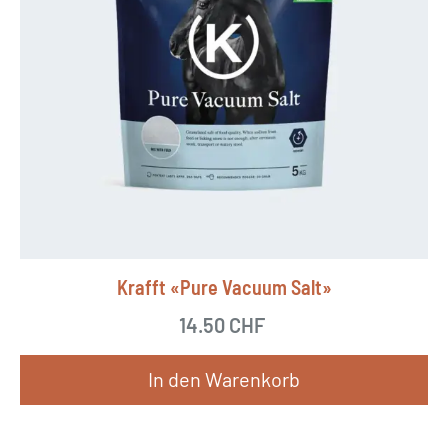
r
i
a
n
t
e
n
a
u
Krafft «Pure Vacuum Salt»
f
.
14.50
CHF
D
In den Warenkorb
i
e
O