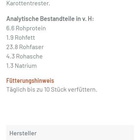
Karottentrester.
M
e
Analytische Bestandteile in v. H:
n
6.6 Rohprotein
g
1.9 Rohfett
e
23.8 Rohfaser
4.3 Rohasche
1.3 Natrium
Fütterungshinweis
Täglich bis zu 10 Stück verfüttern.
Hersteller