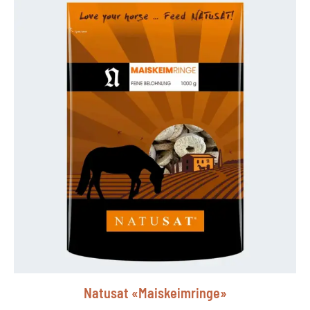
Natusat «Maiskeimringe»