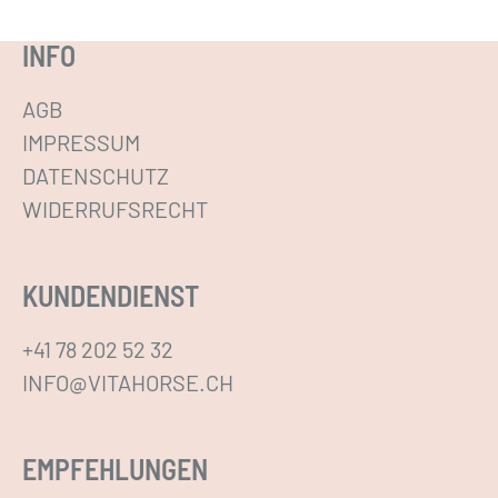
p
INFO
t
i
AGB
o
IMPRESSUM
n
DATENSCHUTZ
e
WIDERRUFSRECHT
n
k
KUNDENDIENST
ö
n
+41 78 202 52 32
n
INFO@VITAHORSE.CH
e
n
a
EMPFEHLUNGEN
u