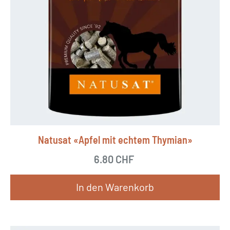
Natusat «Apfel mit echtem Thymian»
6.80
CHF
In den Warenkorb