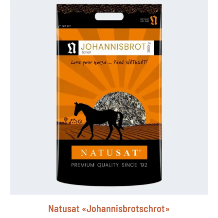
Natusat «Johannisbrotschrot»