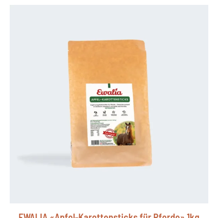
EWALIA «Apfel-Karottensticks für Pferde» 1kg