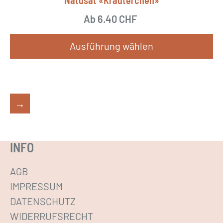
Natusat «Kräuterchen»
Ab
6.40
CHF
Ausführung wählen
D
i
e
→
s
e
s
INFO
P
r
AGB
o
IMPRESSUM
d
DATENSCHUTZ
u
WIDERRUFSRECHT