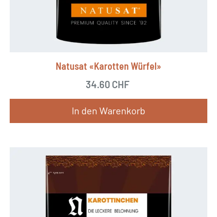
Natusat «Karotten Würfel»
34.60
CHF
In den Warenkorb