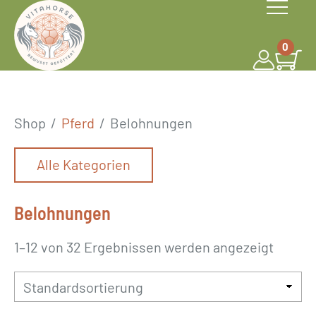
S
k
0
i
p
t
o
Shop
/
Pferd
/
Belohnungen
c
o
Alle Kategorien
n
t
Belohnungen
e
n
1–12 von 32 Ergebnissen werden angezeigt
t