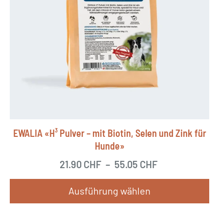
EWALIA «H³ Pulver – mit Biotin, Selen und Zink für
Hunde»
21.90
CHF
–
55.05
CHF
Ausführung wählen
D