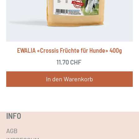
t
e
n
a
u
EWALIA «Crossis Früchte für Hunde» 400g
f
.
11.70
CHF
D
In den Warenkorb
i
e
O
p
INFO
t
i
AGB
o