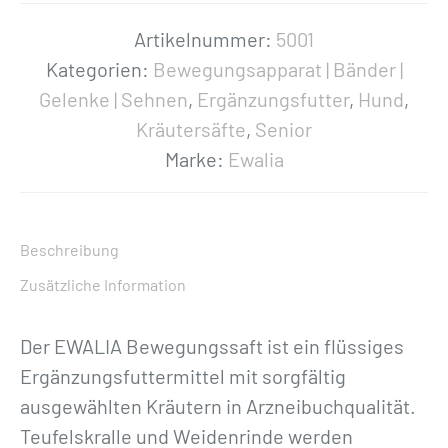
«
B
Artikelnummer:
5001
e
Kategorien:
Bewegungsapparat | Bänder |
w
Gelenke | Sehnen
,
Ergänzungsfutter
,
Hund
,
e
Kräutersäfte
,
Senior
g
Marke:
Ewalia
u
n
g
Beschreibung
s
Zusätzliche Information
s
a
Der EWALIA Bewegungssaft ist ein flüssiges
f
Ergänzungsfuttermittel mit sorgfältig
t
ausgewählten Kräutern in Arzneibuchqualität.
f
Teufelskralle und Weidenrinde werden