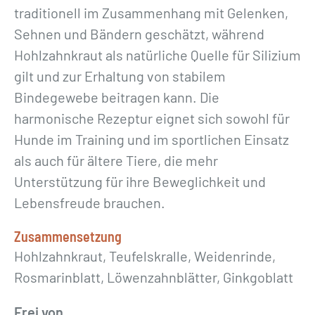
ü
traditionell im Zusammenhang mit Gelenken,
r
Sehnen und Bändern geschätzt, während
H
Hohlzahnkraut als natürliche Quelle für Silizium
u
gilt und zur Erhaltung von stabilem
n
Bindegewebe beitragen kann. Die
d
harmonische Rezeptur eignet sich sowohl für
e
Hunde im Training und im sportlichen Einsatz
»
als auch für ältere Tiere, die mehr
5
Unterstützung für ihre Beweglichkeit und
0
Lebensfreude brauchen.
0
m
Zusammensetzung
Hohlzahnkraut, Teufelskralle, Weidenrinde,
l
Rosmarinblatt, Löwenzahnblätter, Ginkgoblatt
M
e
Frei von