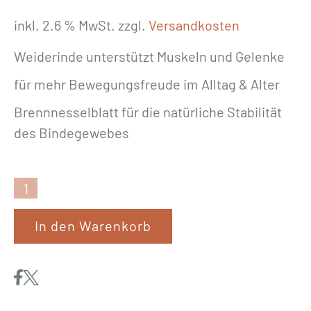
inkl. 2.6 % MwSt.
zzgl.
Versandkosten
Weiderinde unterstützt Muskeln und Gelenke
für mehr Bewegungsfreude im Alltag & Alter
Brennnesselblatt für die natürliche Stabilität
des Bindegewebes
E
W
In den Warenkorb
A
L
I
A