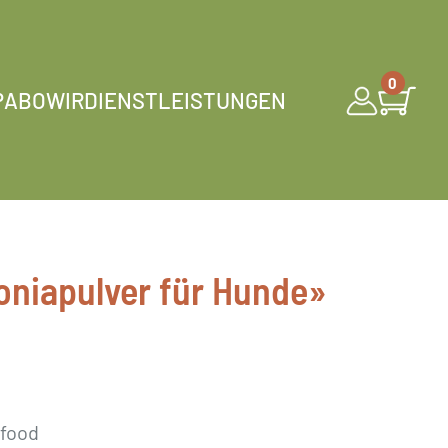
0
P
ABO
WIR
DIENSTLEISTUNGEN
niapulver für Hunde»
rfood