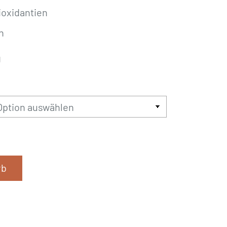
ioxidantien
n
g
rb