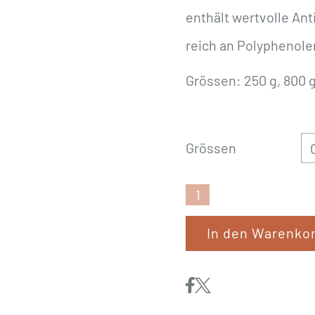
enthält wertvolle Ant
reich an Polyphenole
Grössen: 250 g, 800 
Grössen
EWALIA
«Aroniapulver
In den Warenko
für
Hunde»
Menge