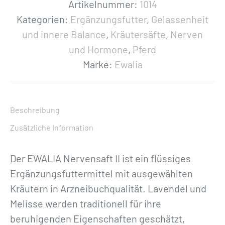
N
Artikelnummer:
1014
e
Kategorien:
Ergänzungsfutter
,
Gelassenheit
r
und innere Balance
,
Kräutersäfte
,
Nerven
v
und Hormone
,
Pferd
e
Marke:
Ewalia
n
s
a
Beschreibung
f
Zusätzliche Information
t
I
Der EWALIA Nervensaft II ist ein flüssiges
I
Ergänzungsfuttermittel mit ausgewählten
f
Kräutern in Arzneibuchqualität. Lavendel und
ü
Melisse werden traditionell für ihre
r
beruhigenden Eigenschaften geschätzt,