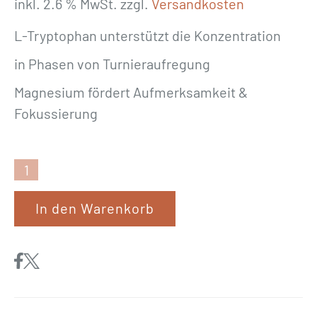
inkl. 2.6 % MwSt.
zzgl.
Versandkosten
L-Tryptophan unterstützt die Konzentration
in Phasen von Turnieraufregung
Magnesium fördert Aufmerksamkeit &
Fokussierung
E
W
In den Warenkorb
A
L
I
A
«