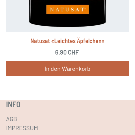
e
n
a
u
Natusat «Leichtes Äpfelchen»
f
.
6.90
CHF
D
In den Warenkorb
i
e
O
p
INFO
t
i
AGB
o
IMPRESSUM
n