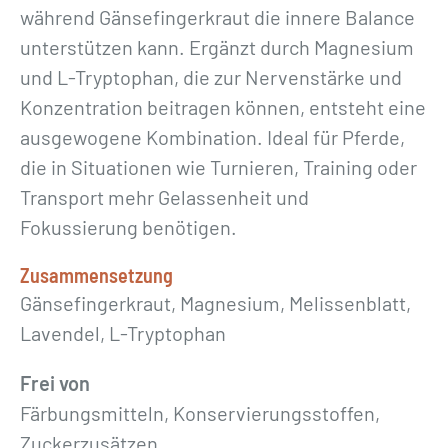
P
während Gänsefingerkraut die innere Balance
f
unterstützen kann. Ergänzt durch Magnesium
e
und L-Tryptophan, die zur Nervenstärke und
r
Konzentration beitragen können, entsteht eine
d
ausgewogene Kombination. Ideal für Pferde,
e
die in Situationen wie Turnieren, Training oder
»
Transport mehr Gelassenheit und
1
Fokussierung benötigen.
L
M
Zusammensetzung
Gänsefingerkraut, Magnesium, Melissenblatt,
e
Lavendel, L-Tryptophan
n
g
Frei von
e
Färbungsmitteln, Konservierungsstoffen,
Zuckerzusätzen