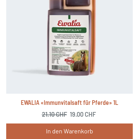
EWALIA «Immunvitalsaft für Pferde» 1L
21.10
CHF
Ursprünglicher Preis war
19.00
CHF
Aktueller Preis 
In den Warenkorb