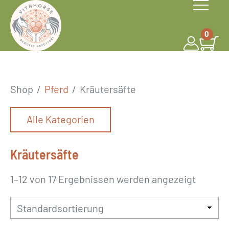
S
k
0
i
p
t
o
Shop
/
Pferd
/
Kräutersäfte
c
o
Alle Kategorien
n
t
Kräutersäfte
e
n
1–12 von 17 Ergebnissen werden angezeigt
t