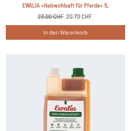
EWALIA «Halswohlsaft für Pferde» 1L
23.00
CHF
Ursprünglicher Preis war
20.70
CHF
Aktueller Preis
In den Warenkorb