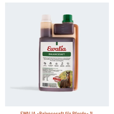
EWALIA «Balancesaft für Pferde» 1L