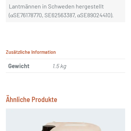
Lantmännen in Schweden hergestellt
(αSE76178770, SE62563387, αSE89024410).
Zusätzliche Information
Gewicht
1.5 kg
Ähnliche Produkte