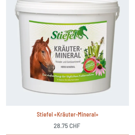
i
o
n
e
n
k
ö
n
n
e
n
a
Stiefel «Kräuter-Mineral»
u
f
28.75
CHF
d