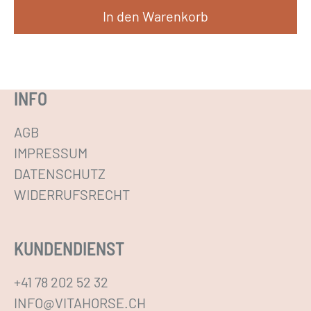
e
In den Warenkorb
r
P
r
INFO
o
d
AGB
u
IMPRESSUM
k
DATENSCHUTZ
t
WIDERRUFSRECHT
s
e
i
KUNDENDIENST
t
+41 78 202 52 32
e
INFO@VITAHORSE.CH
g