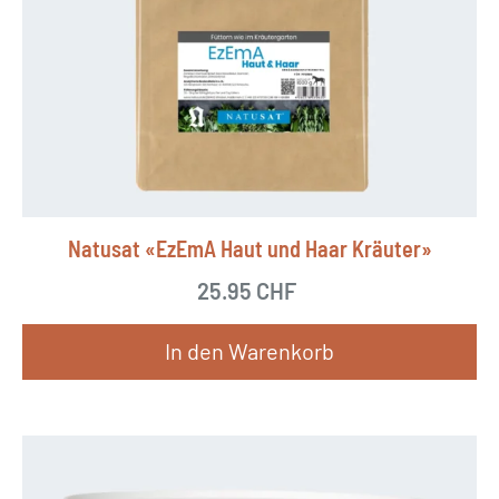
a
n
t
e
n
a
u
Natusat «EzEmA Haut und Haar Kräuter»
f
.
25.95
CHF
D
In den Warenkorb
i
e
O
p
t