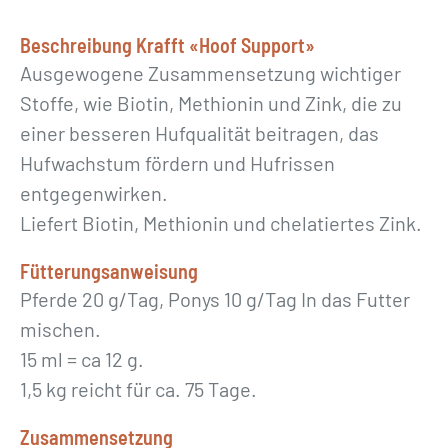
p
o
Beschreibung Krafft «Hoof Support»
r
Ausgewogene Zusammensetzung wichtiger
t
Stoffe, wie Biotin, Methionin und Zink, die zu
»
einer besseren Hufqualität beitragen, das
M
Hufwachstum fördern und Hufrissen
e
entgegenwirken.
n
Liefert Biotin, Methionin und chelatiertes Zink.
g
Fütterungsanweisung
e
Pferde 20 g/Tag, Ponys 10 g/Tag In das Futter
mischen.
15 ml = ca 12 g.
1,5 kg reicht für ca. 75 Tage.
Zusammensetzung