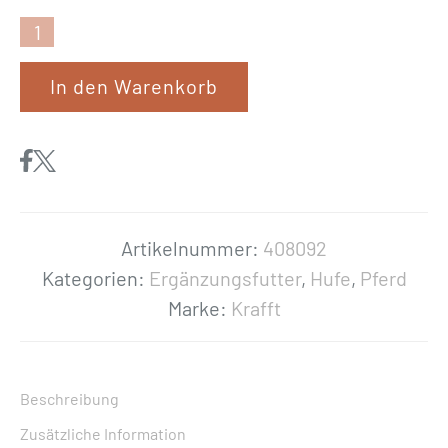
K
r
In den Warenkorb
a
f
f
t
«
H
Artikelnummer:
408092
o
Kategorien:
Ergänzungsfutter
,
Hufe
,
Pferd
o
Marke:
Krafft
f
S
u
Beschreibung
p
Zusätzliche Information