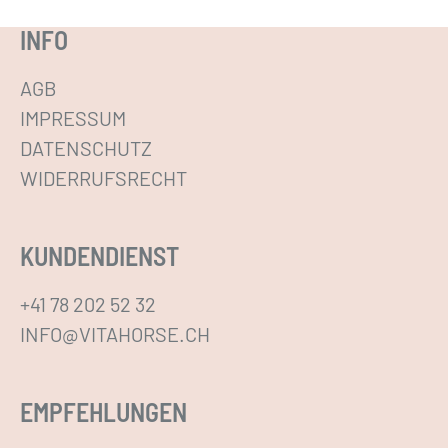
r
e
INFO
o
r
d
e
AGB
u
V
IMPRESSUM
k
a
DATENSCHUTZ
t
r
WIDERRUFSRECHT
s
i
e
a
i
KUNDENDIENST
n
t
t
+41 78 202 52 32
e
e
INFO@VITAHORSE.CH
g
n
e
a
w
EMPFEHLUNGEN
u
ä
f