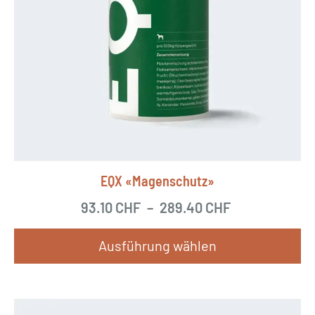
EQX «Magenschutz»
93.10
CHF
–
289.40
CHF
Ausführung wählen
D
i