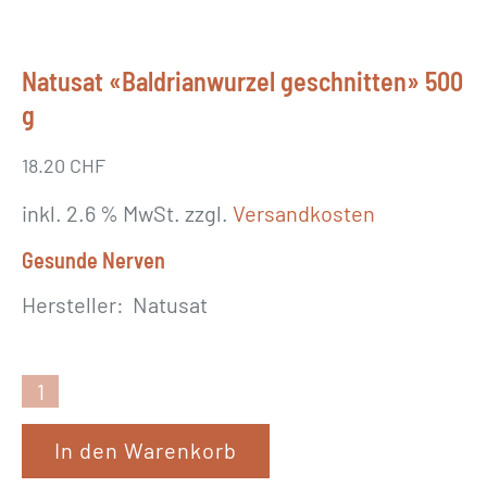
Natusat «Baldrianwurzel geschnitten» 500
g
18.20
CHF
inkl. 2.6 % MwSt.
zzgl.
Versandkosten
Gesunde Nerven
Hersteller: Natusat
N
a
In den Warenkorb
t