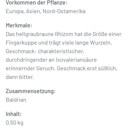
»
Vorkommen der Pflanze:
5
Europa, Asien, Nord-Ostamerika
0
Merkmale:
0
Das hellgraubraune Rhizom hat die Größe einer
g
Fingerkuppe und trägt viele lange Wurzeln.
M
Geschmack: charakteristischer,
e
durchdringender an Isovaleriansäure
n
erinnernder Geruch. Geschmack erst süßlich,
g
dann bitter.
e
Zusammensetzung:
Baldrian
Inhalt:
0,50 kg