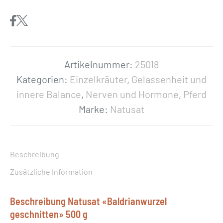
u
s
a
t
«
Artikelnummer:
25018
B
Kategorien:
Einzelkräuter
,
Gelassenheit und
a
innere Balance
,
Nerven und Hormone
,
Pferd
l
Marke:
Natusat
d
r
i
Beschreibung
a
Zusätzliche Information
n
w
Beschreibung Natusat «Baldrianwurzel
u
geschnitten» 500 g