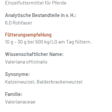
r
Einzelfuttermittel für Pferde
z
Analytische Bestandteile in v. H.:
e
6.0 Rohfaser
l
g
Fütterungsempfehlung
e
10 g – 30 g bei 500 kg/LG am Tag füttern.
s
c
Wissenschaftlicher Name:
h
Valeriana officinalis
n
Synonyme:
i
Katzenwurzel, Balderbrackenwurzel
t
t
Familie:
e
Valerianaceae
n