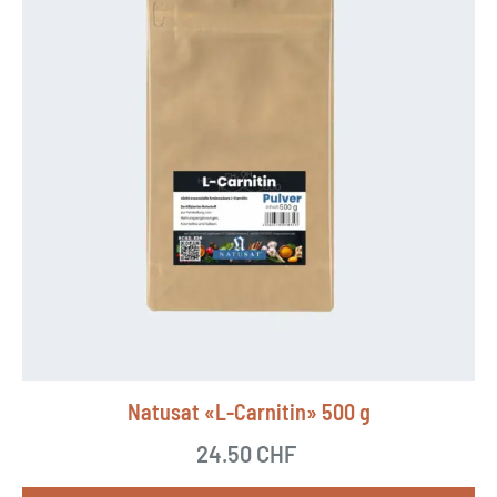
e
s
P
r
o
d
u
k
t
w
e
i
Natusat «L-Carnitin» 500 g
s
24.50
CHF
t
m