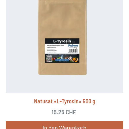
Natusat «L-Tyrosin» 500 g
15.25
CHF
In den Warenkorb