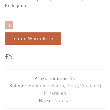
Kollagens
N
a
In den Warenkorb
t
u
s
a
t
«
Artikelnummer:
417
L
Kategorien:
Aminosäuren
,
Pferd
,
Vitamine |
-
Mineralien
P
Marke:
Natusat
r