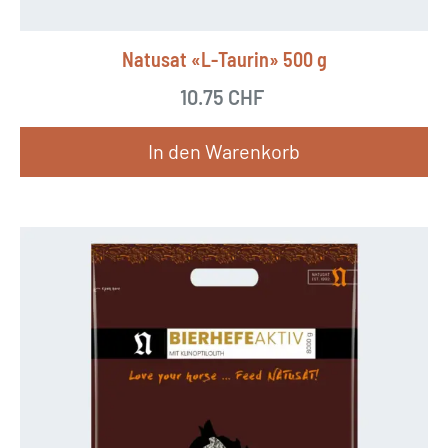
Natusat «L-Taurin» 500 g
10.75
CHF
In den Warenkorb