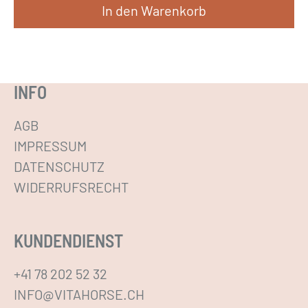
In den Warenkorb
e
h
r
e
INFO
r
e
AGB
V
IMPRESSUM
a
DATENSCHUTZ
r
WIDERRUFSRECHT
i
a
KUNDENDIENST
n
t
+41 78 202 52 32
e
INFO@VITAHORSE.CH
n