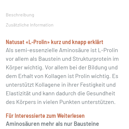
o
l
Beschreibung
i
Zusätzliche Information
n
»
Natusat «L-Prolin» kurz und knapp erklärt
5
Als semi-essenzielle Aminosäure ist L-Prolin
0
vor allem als Baustein und Strukturprotein im
0
Körper wichtig. Vor allem bei der Bildung und
g
dem Erhalt von Kollagen ist Prolin wichtig. Es
M
unterstützt Kollagene in ihrer Festigkeit und
e
Elastizität und kann dadurch die Gesundheit
n
des Körpers in vielen Punkten unterstützen.
g
Für Interessierte zum Weiterlesen
e
Aminosäuren mehr als nur Bausteine