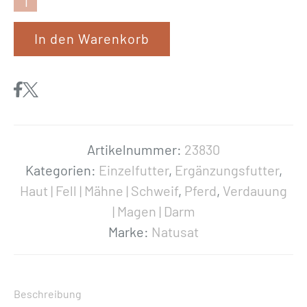
N
a
In den Warenkorb
t
u
s
a
t
«
Artikelnummer:
23830
L
Kategorien:
Einzelfutter
,
Ergänzungsfutter
,
e
Haut | Fell | Mähne | Schweif
,
Pferd
,
Verdauung
i
| Magen | Darm
n
Marke:
Natusat
g
o
l
Beschreibung