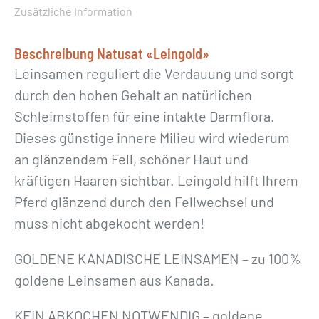
d
Zusätzliche Information
»
5
Beschreibung Natusat «Leingold»
k
Leinsamen reguliert die Verdauung und sorgt
g
durch den hohen Gehalt an natürlichen
M
Schleimstoffen für eine intakte Darmflora.
e
Dieses günstige innere Milieu wird wiederum
n
an glänzendem Fell, schöner Haut und
g
kräftigen Haaren sichtbar. Leingold hilft Ihrem
e
Pferd glänzend durch den Fellwechsel und
muss nicht abgekocht werden!
GOLDENE KANADISCHE LEINSAMEN – zu 100%
goldene Leinsamen aus Kanada.
KEIN ABKOCHEN NOTWENDIG – goldene