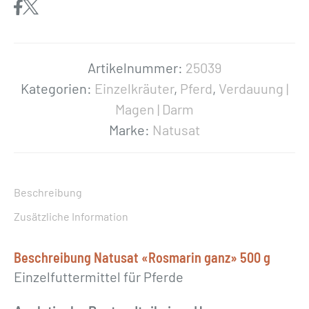
s
a
t
«
Artikelnummer:
25039
R
Kategorien:
Einzelkräuter
,
Pferd
,
Verdauung |
o
Magen | Darm
s
Marke:
Natusat
m
a
r
Beschreibung
i
Zusätzliche Information
n
g
Beschreibung Natusat «Rosmarin ganz» 500 g
a
Einzelfuttermittel für Pferde
n