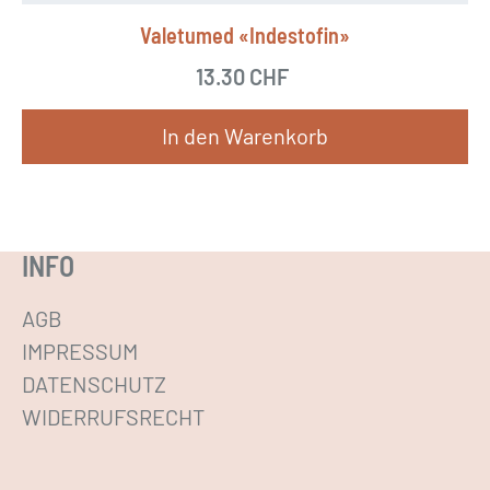
i
Valetumed «Indestofin»
s
13.30
CHF
t
m
In den Warenkorb
e
h
r
e
INFO
r
e
AGB
V
IMPRESSUM
a
DATENSCHUTZ
r
WIDERRUFSRECHT
i
a