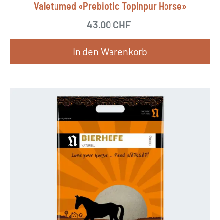
Valetumed «Prebiotic Topinpur Horse»
43.00
CHF
In den Warenkorb