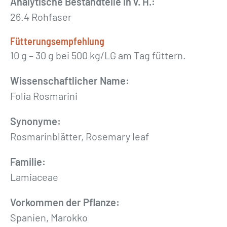
Analytische Bestandteile in v. H.:
z
26.4 Rohfaser
»
5
Fütterungsempfehlung
0
10 g – 30 g bei 500 kg/LG am Tag füttern.
0
g
Wissenschaftlicher Name:
M
Folia Rosmarini
e
Synonyme:
n
Rosmarinblätter, Rosemary leaf
g
e
Familie:
Lamiaceae
Vorkommen der Pflanze:
Spanien, Marokko