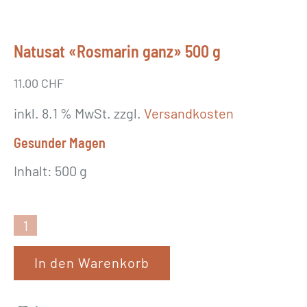
Natusat «Rosmarin ganz» 500 g
11.00
CHF
inkl. 8.1 % MwSt.
zzgl.
Versandkosten
Gesunder Magen
Inhalt: 500 g
N
a
In den Warenkorb
t
u