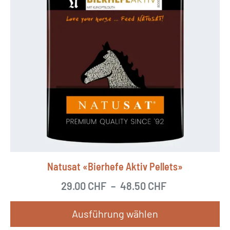
Natusat «Bierhefe Aktiv Pellets»
29.00
CHF
–
48.50
CHF
Ausführung wählen