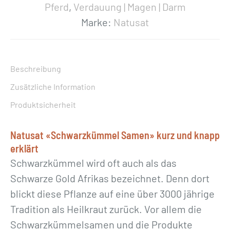
h
Pferd
,
Verdauung | Magen | Darm
w
Marke:
Natusat
a
r
z
Beschreibung
k
Zusätzliche Information
ü
Produktsicherheit
m
m
Natusat «Schwarzkümmel Samen» kurz und knapp
e
erklärt
l
Schwarzkümmel wird oft auch als das
S
Schwarze Gold Afrikas bezeichnet. Denn dort
a
blickt diese Pflanze auf eine über 3000 jährige
m
Tradition als Heilkraut zurück. Vor allem die
e
Schwarzkümmelsamen und die Produkte