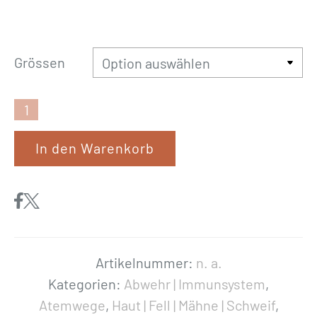
Grössen
N
a
In den Warenkorb
t
u
s
a
t
«
Artikelnummer:
n. a.
S
Kategorien:
Abwehr | Immunsystem
,
c
Atemwege
,
Haut | Fell | Mähne | Schweif
,