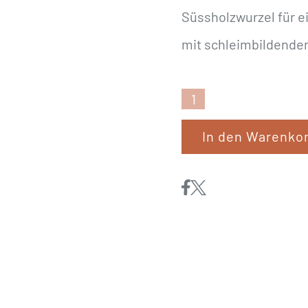
Süssholzwurzel für 
mit schleimbildenden
EWALIA
«Magensaft
In den Warenko
für
Hunde»
500ml
Menge