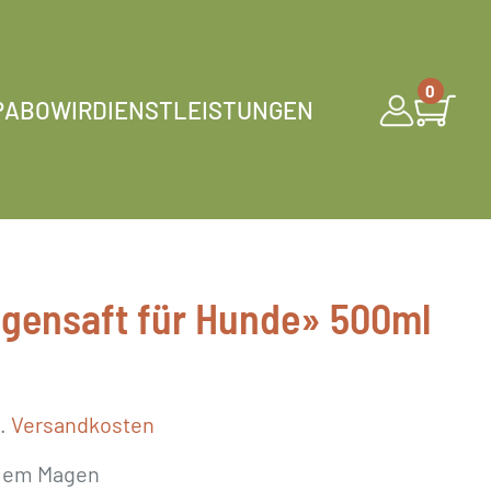
0
P
ABO
WIR
DIENSTLEISTUNGEN
gensaft für Hunde» 500ml
l.
Versandkosten
blem Magen