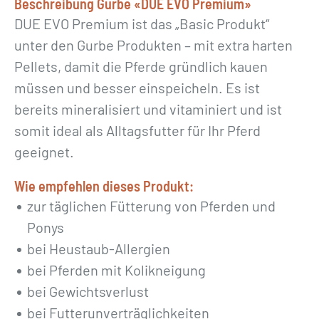
Beschreibung Gurbe «DUE EVO Premium»
u
DUE EVO Premium ist das „Basic Produkt“
m
unter den Gurbe Produkten – mit extra harten
»
Pellets, damit die Pferde gründlich kauen
M
müssen und besser einspeicheln. Es ist
e
bereits mineralisiert und vitaminiert und ist
n
somit ideal als Alltagsfutter für Ihr Pferd
g
geeignet.
e
Wie empfehlen dieses Produkt:
zur täglichen Fütterung von Pferden und
Ponys
bei Heustaub-Allergien
bei Pferden mit Kolikneigung
bei Gewichtsverlust
bei Futterunverträglichkeiten