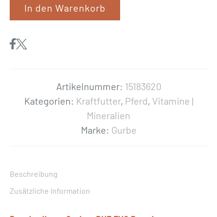
In den Warenkorb
r
b
e
«
D
U
Artikelnummer:
15183620
E
Kategorien:
Kraftfutter
,
Pferd
,
Vitamine |
E
Mineralien
V
Marke:
Gurbe
O
P
r
Beschreibung
e
Zusätzliche Information
m
i