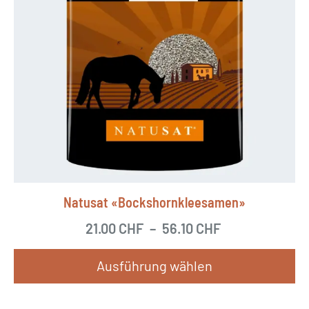
Natusat «Bockshornkleesamen»
21.00
CHF
–
56.10
CHF
Ausführung wählen
D