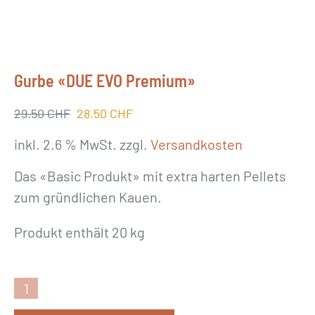
Gurbe «DUE EVO Premium»
29.50
CHF
Ursprünglicher Preis war: 29.50 CHF
28.50
CHF
Aktueller Preis ist: 28.50 CHF.
inkl. 2.6 % MwSt.
zzgl.
Versandkosten
Das «Basic Produkt» mit extra harten Pellets
zum gründlichen Kauen.
Produkt enthält 20 kg
G
u