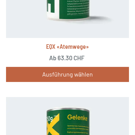
EQX «Atemwege»
Ab
63.30
CHF
Ausführung wählen
D
i
e
s
e
s