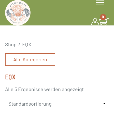
S
k
0
i
p
t
o
Shop
/
EQX
c
o
Alle Kategorien
n
t
EQX
e
n
Alle 5 Ergebnisse werden angezeigt
t