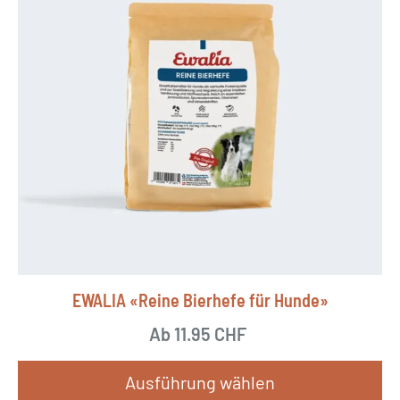
V
a
r
i
a
n
t
e
n
a
u
EWALIA «Reine Bierhefe für Hunde»
f
.
Ab
11.95
CHF
D
Ausführung wählen
i