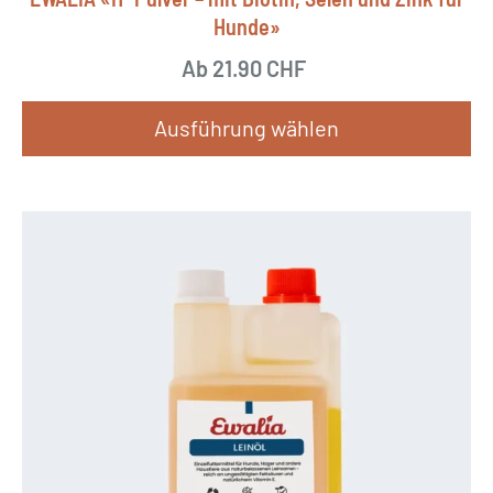
Hunde»
Ab
21.90
CHF
Ausführung wählen
D
i
e
s
e
s
P
r
o
d