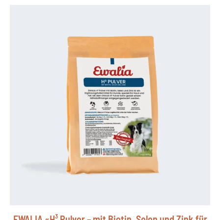
EWALIA «H³ Pulver – mit Biotin, Selen und Zink für