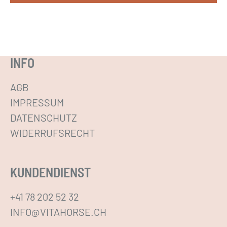
e
D
O
i
p
e
t
s
INFO
i
e
o
s
AGB
n
P
IMPRESSUM
e
r
DATENSCHUTZ
n
o
WIDERRUFSRECHT
k
d
ö
u
KUNDENDIENST
n
k
n
t
+41 78 202 52 32
e
w
INFO@VITAHORSE.CH
n
e