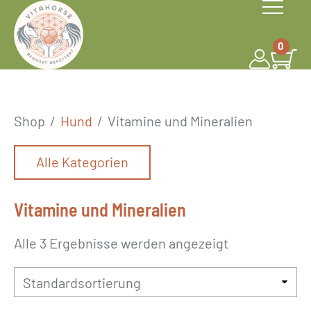
S
k
0
i
p
t
o
Shop
/
Hund
/
Vitamine und Mineralien
c
o
Alle Kategorien
n
t
Vitamine und Mineralien
e
n
Alle 3 Ergebnisse werden angezeigt
t