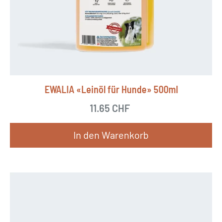
u
k
t
w
e
i
EWALIA «Leinöl für Hunde» 500ml
s
11.65
CHF
t
m
In den Warenkorb
e
h
r
e
r
e