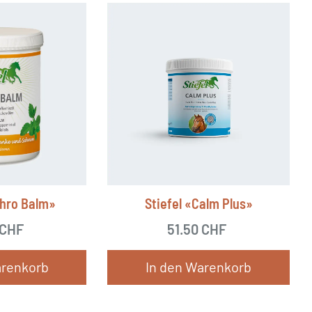
thro Balm»
Stiefel «Calm Plus»
CHF
51.50
CHF
arenkorb
In den Warenkorb