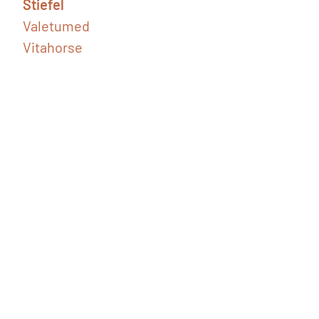
Stiefel
Valetumed
Vitahorse