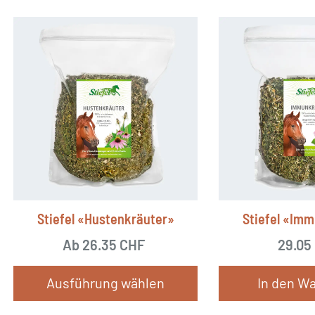
Stiefel «Hustenkräuter»
Stiefel «Im
Ab
26.35
CHF
29.05
Ausführung wählen
In den W
Dieses