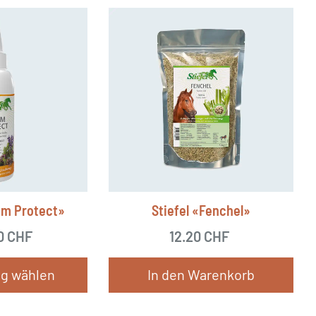
em Protect»
Stiefel «Fenchel»
50
CHF
12.20
CHF
g wählen
In den Warenkorb
Dieses