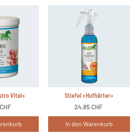
Produkt
weist
mehrere
Varianten
auf.
Die
Optionen
können
auf
der
stro Vital»
Stiefel «Hufhärter»
Produktseite
CHF
24.85
CHF
gewählt
werden
arenkorb
In den Warenkorb