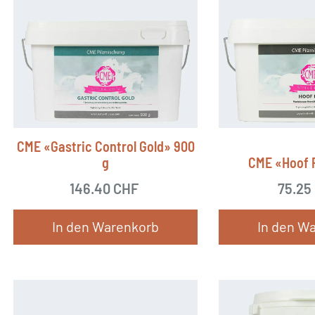
CME «Gastric Control Gold» 900
g
CME «Hoof P
146.40
CHF
75.25
In den Warenkorb
In den W