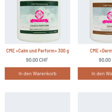
CME «Calm und Perform» 300 g
CME «Derm
90.00
CHF
90.00
In den Warenkorb
In den W