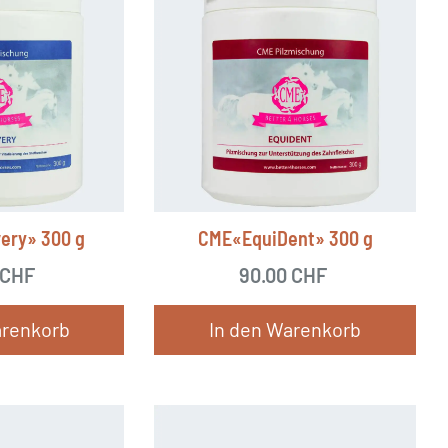
ery» 300 g
CME«EquiDent» 300 g
CHF
90.00
CHF
arenkorb
In den Warenkorb