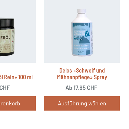
Delos «Schweif und
l Rein» 100 ml
Mähnenpflege» Spray
CHF
Ab
17.95
CHF
arenkorb
Ausführung wählen
Dieses
Produkt